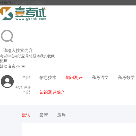
传送门：
设为首页
收藏本站
考试中心
考试记录
错题本
我的收藏
热搜:
活动
交友
discuz
全部
信息技术
知识测评
高考语文
高考数学
登录
注册
全部
知识测评综合
默认
最新
最热