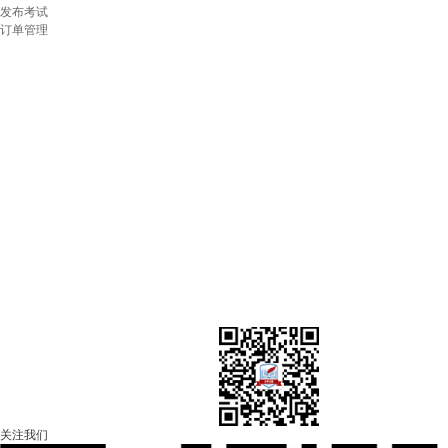
发布考试
订单管理
壹考试——AI智能化在线考试平台
>> 导入试题智能化，全自动；
>> 公式图片音视频，全自动；
>> 试题解析智能化，全自动；
>> 成绩分析智能化，全自动；
适应于智能化搭建大型题库/在线考试
平台搭建/考试代生成/试卷代导入/问题反馈/建
联系微信：weixue2026
关注我们