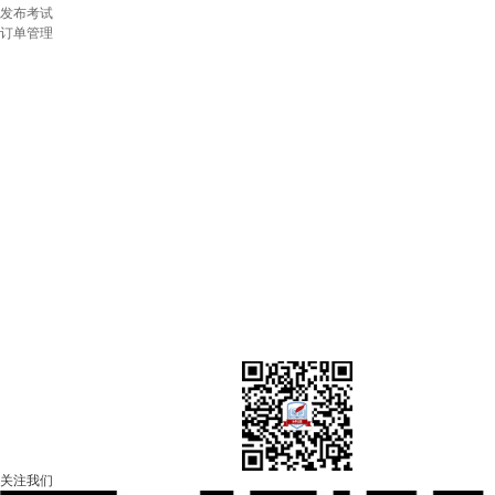
发布考试
订单管理
壹考试——AI智能化在线考试平台
>> 导入试题智能化，全自动；
>> 公式图片音视频，全自动；
>> 试题解析智能化，全自动；
>> 成绩分析智能化，全自动；
适应于智能化搭建大型题库/在线考试
平台搭建/考试代生成/试卷代导入/问题反馈/建
联系微信：weixue2026
关注我们