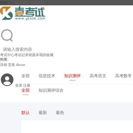
传送门：
设为首页
收藏本站
考试中心
考试记录
错题本
我的收藏
热搜:
活动
交友
discuz
全部
信息技术
知识测评
高考语文
高考数学
登录
注册
全部
知识测评综合
默认
最新
最热