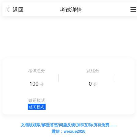
返回
考试详情


2023年贵州高考地理真题及答案 地理
3 大题 6 小题
|
考试时长 不限时长
人气 21


考试总分
及格分
100
0
分
分
做题模式
练习模式
文档版领取/解疑答惑/问题反馈/加群互助/所有免费......
微信：weixue2026