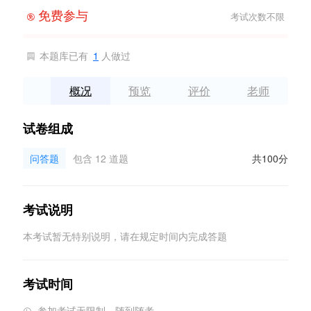
免费参与
考试次数不限

本题库已有
1
人做过

概况
预览
评价
老师
试卷组成
问答题
包含 12 道题
共100分
考试说明
本考试暂无特别说明，请在规定时间内完成答题
考试时间
参加考试无限制，随到随考