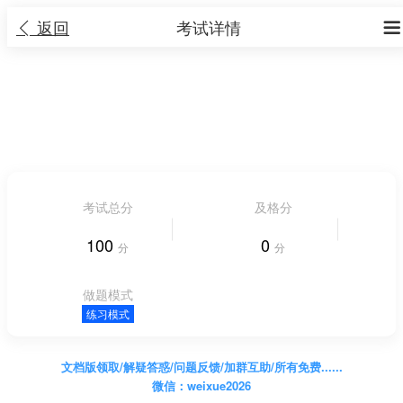
返回
考试详情


2023年青海高考生物真题及答案
1 大题 12 小题
|
考试时长 不限时长
人气 24


考试总分
及格分
100
0
分
分
做题模式
练习模式
文档版领取/解疑答惑/问题反馈/加群互助/所有免费......
微信：weixue2026