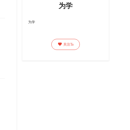
为学
为学

关注Ta