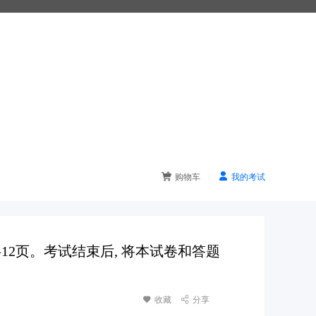


购物车
/
我的考试
共12页。考试结束后, 将本试卷和答题

收藏

分享