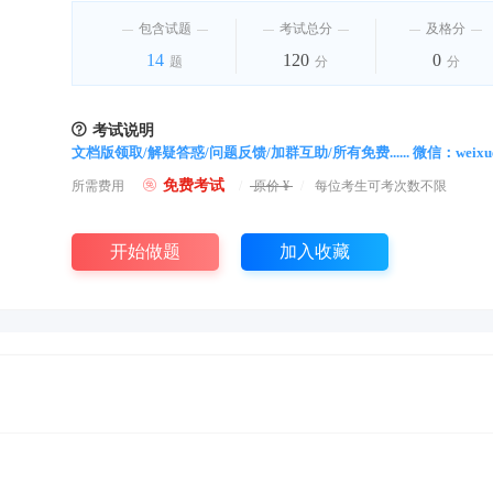
包含试题
考试总分
及格分
14
120
0
题
分
分

考试说明
文档版领取/解疑答惑/问题反馈/加群互助/所有免费...... 微信：weixue

免费考试
所需费用
/
原价 ¥
/
每位考生可考次数不限
开始做题
加入收藏