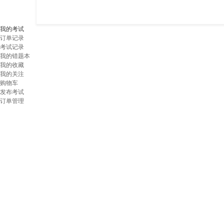
我的考试
订单记录
考试记录
我的错题本
我的收藏
我的关注
购物车
发布考试
订单管理
壹考试——AI智能化在线考试平台
>> 导入试题智能化，全自动；
>> 公式图片音视频，全自动；
>> 试题解析智能化，全自动；
>> 成绩分析智能化，全自动；
适应于智能化搭建大型题库/在线考试