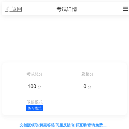
返回
考试详情


2023年山东普通高中学业水平等级考试思想
政治真题及答案
2 大题 17 小题
|
考试时长 不限时长
人气 40


考试总分
及格分
100
0
分
分
做题模式
练习模式
文档版领取/解疑答惑/问题反馈/加群互助/所有免费......