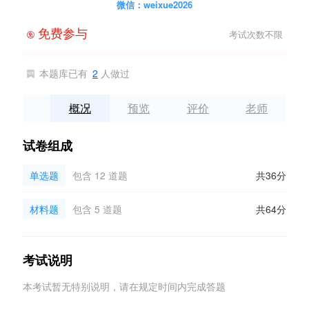
微信：weixue2026
免费参与
考试次数不限

本题库已有
2
人做过

概况
预览
评价
老师
试卷组成
单选题
包含 12 道题
共36分
材料题
包含 5 道题
共64分
考试说明
本考试暂无特别说明，请在规定时间内完成答题